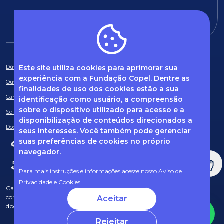
E-mail:
fundacao@fcopel.org.br
Este site utiliza cookies para aprimorar sua
Dúvidas frequentes
experiência com a Fundação Copel. Dentre as
Ouvidoria
finalidades de uso dos cookies estão a sua
Canal de Denúncias
identificação como usuário, a compreensão
sobre o dispositivo utilizado para acesso e a
Solicitação de informações
disponibilização de conteúdos direcionados a
Documentos obrigatórios
seus interesses. Você também pode gerenciar
suas preferências de cookies no próprio
navegador.
Para mais instruções e informações acesse nosso
Aviso de
Privacidade e Cookies.
Caso tenha dúvidas sobre Privacidade de Dados e LGPD, entre em
contato com o nosso DPO (encarregado de dados) via e-mail:
Aceitar
dpo@fcopel.org.br
Rejeitar