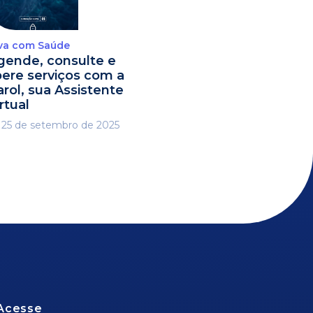
va com Saúde
gende, consulte e
ibere serviços com a
arol, sua Assistente
rtual
25 de setembro de 2025
Acesse