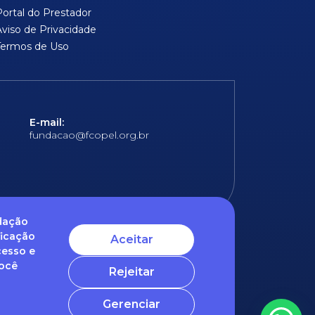
Portal do Prestador
Aviso de Privacidade
Termos de Uso
E-mail:
fundacao@fcopel.org.br
ndação
ficação
Aceitar
cesso e
 obrigatórios
Você
Rejeitar
ntato com o nosso DPO (encarregado de dados)
Gerenciar