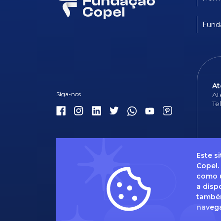
Fund
At
At
Te
Este s
Copel.
como u
Dúvidas 
a disp
também
naveg
Caso t