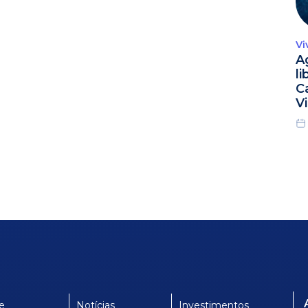
Vi
A
l
C
Vi
e
Notícias
Investimentos