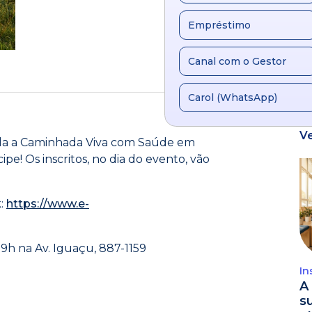
Empréstimo
Canal com o Gestor
Carol (WhatsApp)
V
ada a Caminhada Viva com Saúde em
ipe! Os inscritos, no dia do evento, vão
k:
https://www.e-
9h na Av. Iguaçu, 887-1159
In
A 
s