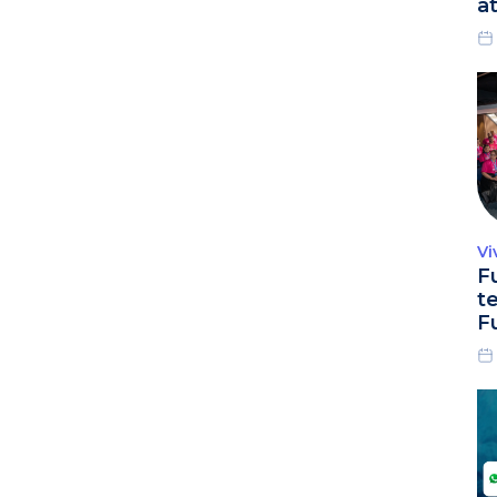
a
Vi
F
t
F