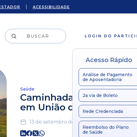
ESTADOR
ACESSIBILIDADE
LOGIN DO PARTIC
Acesso Rápido
Análise de Pagamento
de Aposentadoria
Saúde
Caminhada Viva com Sa
2a via de Boleto
em União da Vitória
Rede Credenciada
13 de setembro de 2019
Reembolso do Plano
de Saúde