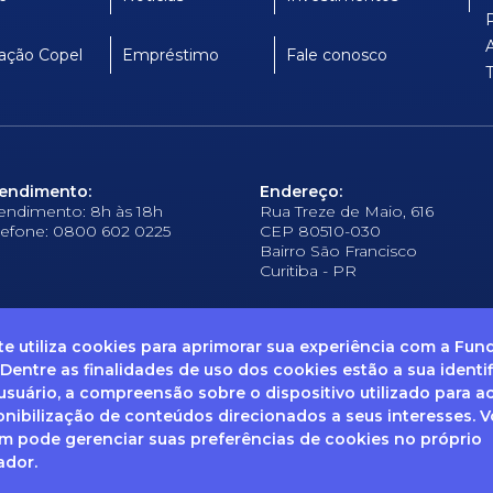
ação Copel
Empréstimo
Fale conosco
endimento:
Endereço:
endimento: 8h às 18h
Rua Treze de Maio, 616
lefone: 0800 602 0225
CEP 80510-030
Bairro São Francisco
Curitiba - PR
ite utiliza cookies para aprimorar sua experiência com a Fu
 Dentre as finalidades de uso dos cookies estão a sua identi
suário, a compreensão sobre o dispositivo utilizado para a
frequentes
Ouvidoria
Canal de Denúncias
Solicitação de informações
Documentos
onibilização de conteúdos direcionados a seus interesses. 
 pode gerenciar suas preferências de cookies no próprio
ador.
enha dúvidas sobre Privacidade de Dados e LGPD, entre em co