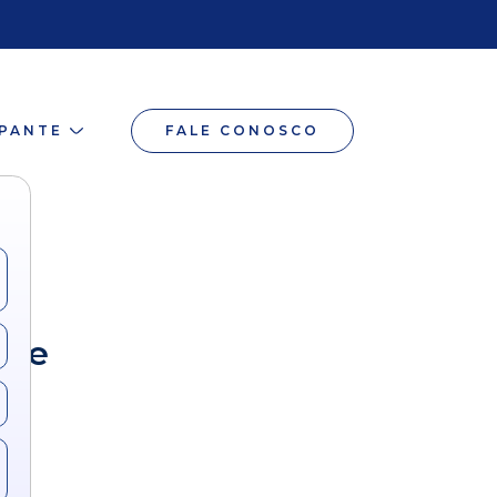
IPANTE
FALE CONOSCO
úde