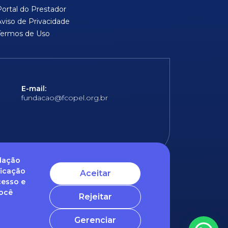
Portal do Prestador
Aviso de Privacidade
Termos de Uso
E-mail:
fundacao@fcopel.org.br
ndação
ficação
Aceitar
cesso e
 obrigatórios
Você
Rejeitar
ntato com o nosso DPO (encarregado de dados)
Gerenciar