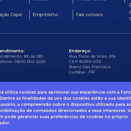
ação Copel
Empréstimo
Fale conosco
endimento:
Endereço:
endimento: 8h às 18h
Rua Treze de Maio, 616
lefone: 0800 602 0225
CEP 80510-030
Bairro São Francisco
Curitiba - PR
ite utiliza cookies para aprimorar sua experiência com a Fu
 Dentre as finalidades de uso dos cookies estão a sua identi
suário, a compreensão sobre o dispositivo utilizado para a
frequentes
Ouvidoria
Canal de Denúncias
Solicitação de informações
Documentos
onibilização de conteúdos direcionados a seus interesses. 
 pode gerenciar suas preferências de cookies no próprio
ador.
enha dúvidas sobre Privacidade de Dados e LGPD, entre em co