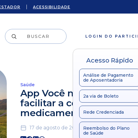
ESTADOR
ACESSIBILIDADE
LOGIN DO PARTIC
Acesso Rápido
Análise de Pagamento
de Aposentadoria
Saúde
App Você no Controle vai
2a via de Boleto
facilitar a compra de
medicamentos
Rede Credenciada
17 de agosto de 2020
Reembolso do Plano
de Saúde