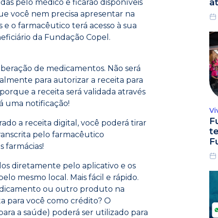
a
adas pelo médico e ficarão disponíveis
ue você nem precisa apresentar na
os e o farmacêutico terá acesso à sua
neficiário da Fundação Copel.
liberação de medicamentos. Não será
almente para autorizar a receita para
porque a receita será validada através
á uma notificação!
Vi
F
do a receita digital, você poderá tirar
t
ranscrita pelo farmacêutico
F
s farmácias!
s diretamente pelo aplicativo e os
elo mesmo local. Mais fácil e rápido.
edicamento ou outro produto na
lta para você como crédito? O
ara a saúde) poderá ser utilizado para