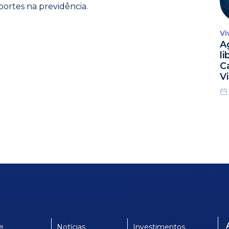
ortes na previdência.
Vi
A
l
C
Vi
e
Notícias
Investimentos