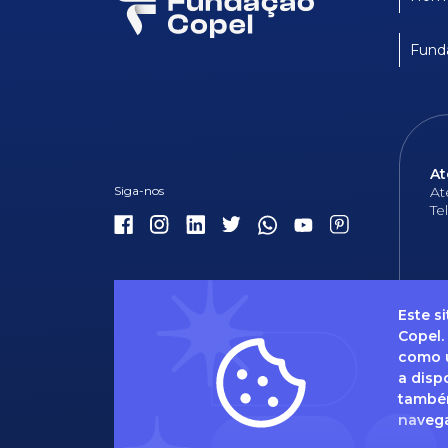
Fund
At
At
Te
Este s
Copel.
como u
Dúvidas 
a disp
também
naveg
Caso t