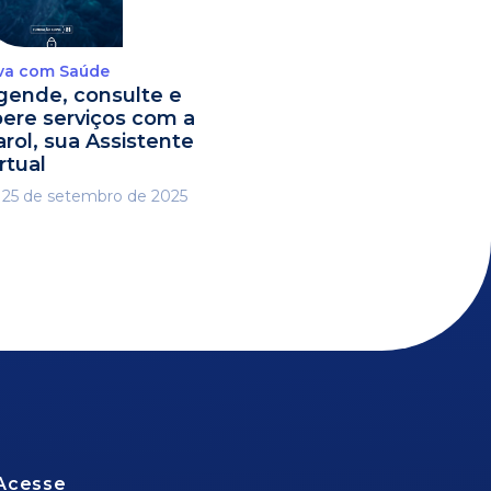
va com Saúde
gende, consulte e
ibere serviços com a
arol, sua Assistente
rtual
25 de setembro de 2025
Acesse