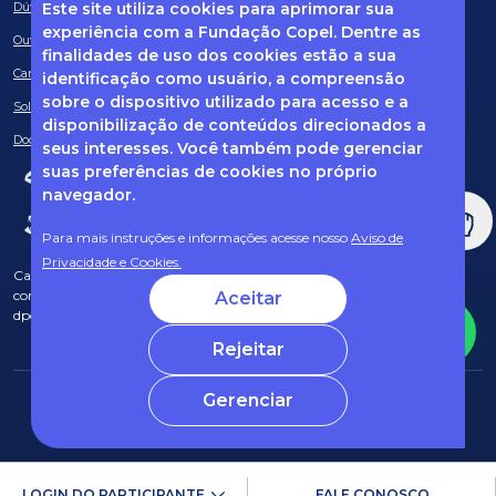
Este site utiliza cookies para aprimorar sua
Dúvidas frequentes
experiência com a Fundação Copel. Dentre as
Ouvidoria
finalidades de uso dos cookies estão a sua
Canal de Denúncias
identificação como usuário, a compreensão
sobre o dispositivo utilizado para acesso e a
Solicitação de informações
disponibilização de conteúdos direcionados a
Documentos obrigatórios
seus interesses. Você também pode gerenciar
suas preferências de cookies no próprio
navegador.
Para mais instruções e informações acesse nosso
Aviso de
Privacidade e Cookies.
Caso tenha dúvidas sobre Privacidade de Dados e LGPD, entre em
contato com o nosso DPO (encarregado de dados) via e-mail:
Aceitar
dpo@fcopel.org.br
Rejeitar
Gerenciar
© 2025 Fundação Copel Todos os direitos reservados
Desenvolvido por CRT
LOGIN DO PARTICIPANTE
FALE CONOSCO