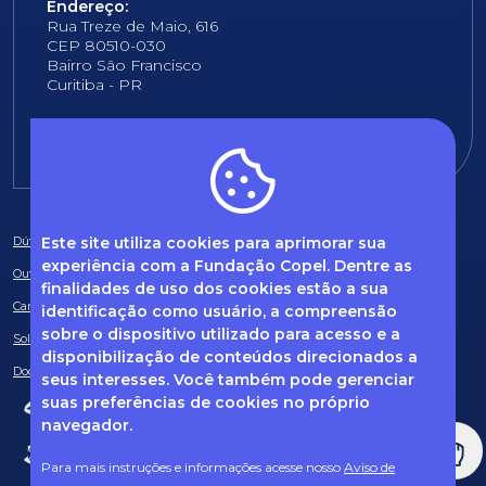
Endereço:
Rua Treze de Maio, 616
CEP 80510-030
Bairro São Francisco
Curitiba - PR
E-mail:
fundacao@fcopel.org.br
Este site utiliza cookies para aprimorar sua
Dúvidas frequentes
experiência com a Fundação Copel. Dentre as
Ouvidoria
finalidades de uso dos cookies estão a sua
Canal de Denúncias
identificação como usuário, a compreensão
sobre o dispositivo utilizado para acesso e a
Solicitação de informações
disponibilização de conteúdos direcionados a
Documentos obrigatórios
seus interesses. Você também pode gerenciar
suas preferências de cookies no próprio
navegador.
Para mais instruções e informações acesse nosso
Aviso de