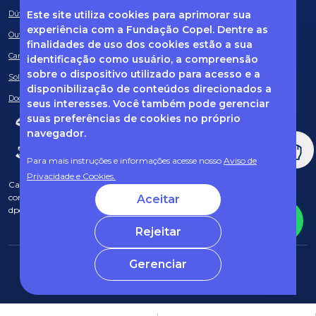
Este site utiliza cookies para aprimorar sua
Dúvidas frequentes
experiência com a Fundação Copel. Dentre as
Ouvidoria
finalidades de uso dos cookies estão a sua
Canal de Denúncias
identificação como usuário, a compreensão
sobre o dispositivo utilizado para acesso e a
Solicitação de informações
disponibilização de conteúdos direcionados a
Documentos obrigatórios
seus interesses. Você também pode gerenciar
suas preferências de cookies no próprio
navegador.
Para mais instruções e informações acesse nosso
Aviso de
Privacidade e Cookies.
Caso tenha dúvidas sobre Privacidade de Dados e LGPD, entre em
contato com o nosso DPO (encarregado de dados) via e-mail:
Aceitar
dpo@fcopel.org.br
Rejeitar
Gerenciar
© 2025 Fundação Copel Todos os direitos reservados
Desenvolvido por CRT