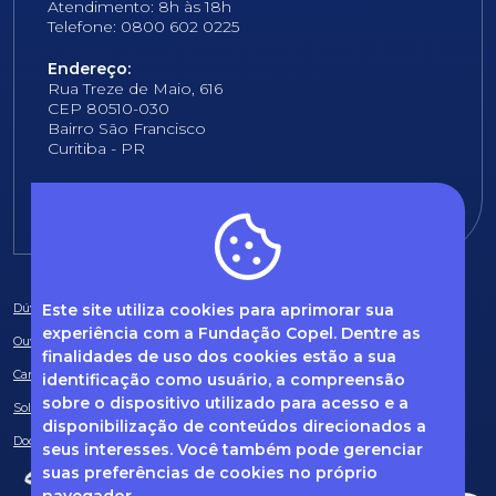
Atendimento: 8h às 18h
Telefone: 0800 602 0225
Endereço:
Rua Treze de Maio, 616
CEP 80510-030
Bairro São Francisco
Curitiba - PR
E-mail:
fundacao@fcopel.org.br
Este site utiliza cookies para aprimorar sua
Dúvidas frequentes
experiência com a Fundação Copel. Dentre as
Ouvidoria
finalidades de uso dos cookies estão a sua
Canal de Denúncias
identificação como usuário, a compreensão
sobre o dispositivo utilizado para acesso e a
Solicitação de informações
disponibilização de conteúdos direcionados a
Documentos obrigatórios
seus interesses. Você também pode gerenciar
suas preferências de cookies no próprio