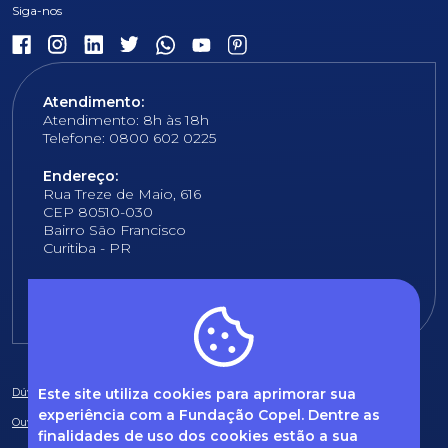
Atendimento:
Atendimento: 8h às 18h
Telefone: 0800 602 0225
Endereço:
Rua Treze de Maio, 616
CEP 80510-030
Bairro São Francisco
Curitiba - PR
E-mail:
fundacao@fcopel.org.br
Este site utiliza cookies para aprimorar sua
Dúvidas frequentes
experiência com a Fundação Copel. Dentre as
Ouvidoria
finalidades de uso dos cookies estão a sua