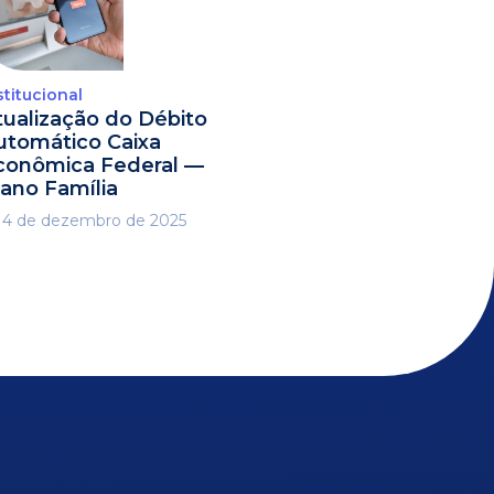
stitucional
tualização do Débito
utomático Caixa
conômica Federal —
lano Família
4 de dezembro de 2025