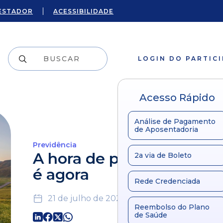
ESTADOR
ACESSIBILIDADE
LOGIN DO PARTIC
Acesso Rápido
Análise de Pagamento
de Aposentadoria
Previdência
A hora de pensar no futu
2a via de Boleto
é agora
Rede Credenciada
21 de julho de 2020
Reembolso do Plano
de Saúde