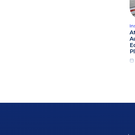
In
A
A
E
P