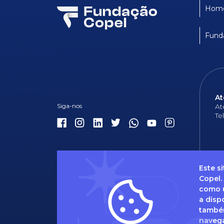
Hom
Fund
At
At
Te
Este s
Copel.
como u
Dúvidas 
a disp
também
naveg