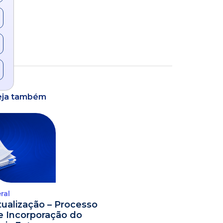
eja também
ral
tualização – Processo
e Incorporação do