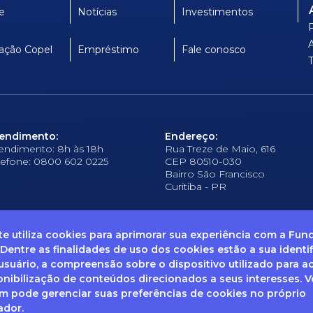
e
Notícias
Investimentos
ação Copel
Empréstimo
Fale conosco
endimento:
Endereço:
endimento: 8h às 18h
Rua Treze de Maio, 616
lefone: 0800 602 0225
CEP 80510-030
Bairro São Francisco
Curitiba - PR
ite utiliza cookies para aprimorar sua experiência com a Fu
 Dentre as finalidades de uso dos cookies estão a sua identi
suário, a compreensão sobre o dispositivo utilizado para a
frequentes
Ouvidoria
Canal de Denúncias
Solicitação de informações
Documentos
onibilização de conteúdos direcionados a seus interesses. 
 pode gerenciar suas preferências de cookies no próprio
ador.