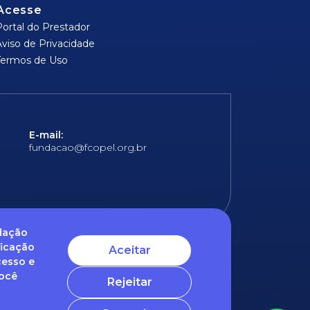
Acesse
Portal do Prestador
Aviso de Privacidade
Termos de Uso
E-mail:
fundacao@fcopel.org.br
ndação
ficação
Aceitar
cesso e
 obrigatórios
Você
Rejeitar