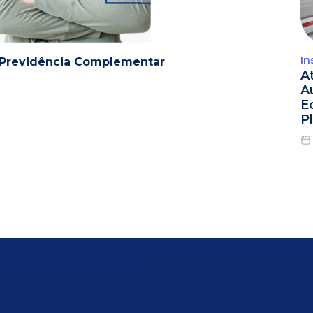
In
e Previdência Complementar
A
A
E
P