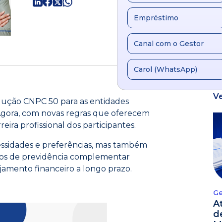
Empréstimo
Canal com o Gestor
Carol (WhatsApp)
V
lução CNPC 50 para as entidades
Agora, com novas regras que oferecem
reira profissional dos participantes.
essidades e preferências, mas também
anos de previdência complementar
mento financeiro a longo prazo.
Ge
A
d