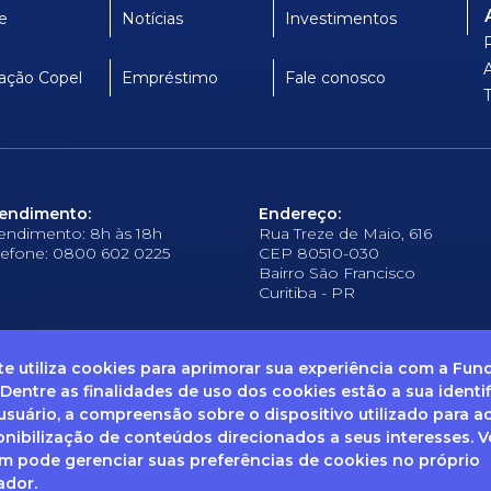
e
Notícias
Investimentos
ação Copel
Empréstimo
Fale conosco
endimento:
Endereço:
endimento: 8h às 18h
Rua Treze de Maio, 616
lefone: 0800 602 0225
CEP 80510-030
Bairro São Francisco
Curitiba - PR
ite utiliza cookies para aprimorar sua experiência com a Fu
 Dentre as finalidades de uso dos cookies estão a sua identi
suário, a compreensão sobre o dispositivo utilizado para a
frequentes
Ouvidoria
Canal de Denúncias
Solicitação de informações
Documentos
onibilização de conteúdos direcionados a seus interesses. 
 pode gerenciar suas preferências de cookies no próprio
ador.