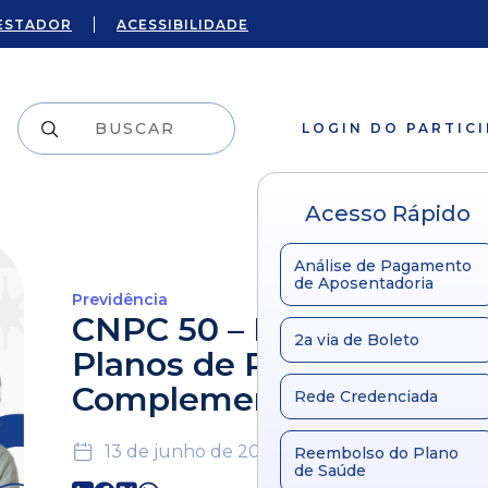
ESTADOR
ACESSIBILIDADE
LOGIN DO PARTIC
Acesso Rápido
Análise de Pagamento
de Aposentadoria
Previdência
CNPC 50 – Novas regras 
2a via de Boleto
Planos de Previdência
Complementar
Rede Credenciada
13 de junho de 2024
Reembolso do Plano
de Saúde