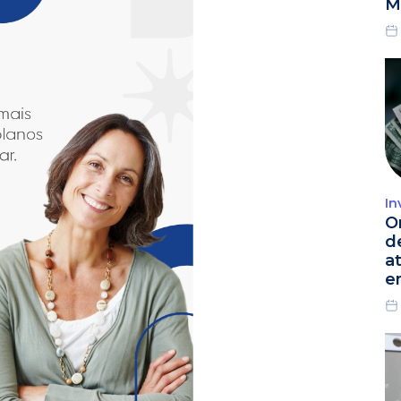
M
In
O
d
a
e