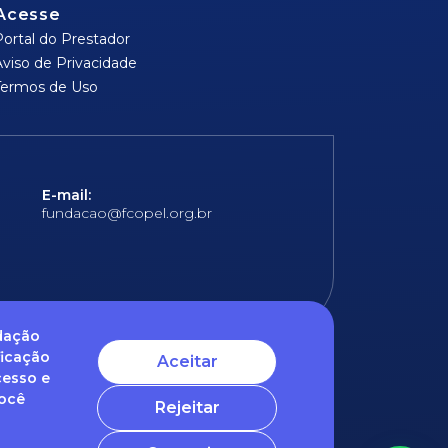
Acesse
Portal do Prestador
Aviso de Privacidade
Termos de Uso
E-mail:
fundacao@fcopel.org.br
ndação
ficação
Aceitar
cesso e
 obrigatórios
Você
Rejeitar