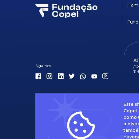
Hom
Fund
At
At
Te
Este s
Copel.
como u
Dúvidas 
a disp
também
naveg