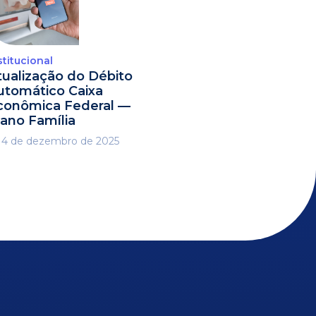
stitucional
tualização do Débito
utomático Caixa
conômica Federal —
lano Família
4 de dezembro de 2025