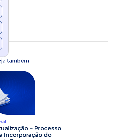
eja também
ral
tualização – Processo
e Incorporação do